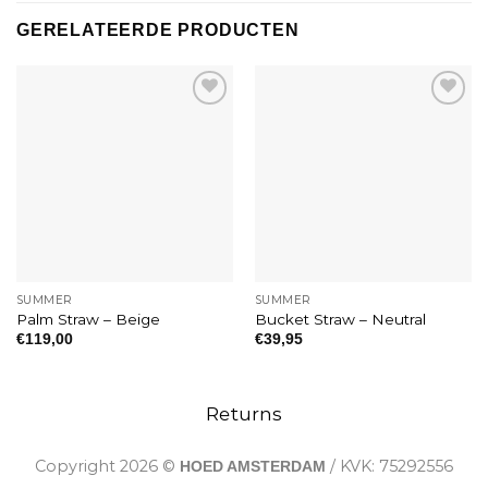
GERELATEERDE PRODUCTEN
Toevoegen
Toevoegen
aan
aan
verlanglijst
verlanglijst
SUMMER
SUMMER
Palm Straw – Beige
Bucket Straw – Neutral
€
119,00
€
39,95
Returns
Copyright 2026 ©
/ KVK: 75292556
HOED AMSTERDAM